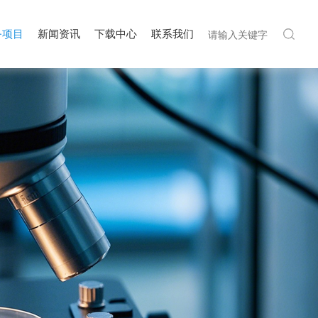
务项目
新闻资讯
下载中心
联系我们