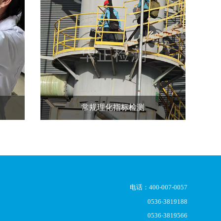
常规理化指标检测
电话：400-007-0057
0536-3819188
0536-3819566