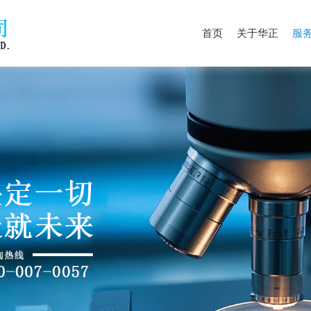
首页
关于华正
服