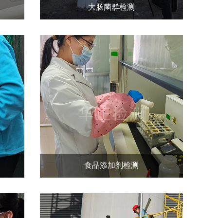
大肠菌群检测
）
食品添加剂检测